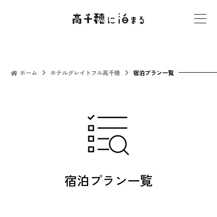
t
o
g
g
l
ホーム
ホテルグレイトフル高千穂
宿泊プラン一覧
e
n
a
v
i
g
a
宿泊プラン一覧
t
i
o
n