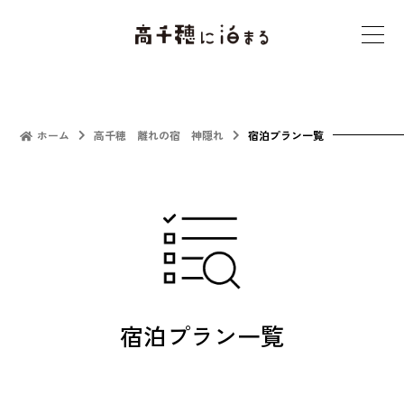
t
o
g
g
l
ホーム
高千穂 離れの宿 神隠れ
宿泊プラン一覧
e
n
a
v
i
g
a
宿泊プラン一覧
t
i
o
n