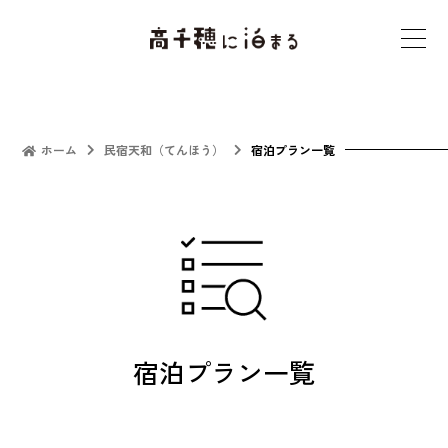
t
o
g
g
l
ホーム
民宿天和（てんほう）
宿泊プラン一覧
e
n
a
v
i
g
a
宿泊プラン一覧
t
i
o
n