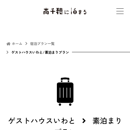
t
o
g
g
l
ホーム
宿泊プラン一覧
e
ゲストハウスいわと/素泊まりプラン
n
a
v
i
g
a
t
i
ゲストハウスいわと
素泊まり
o
n