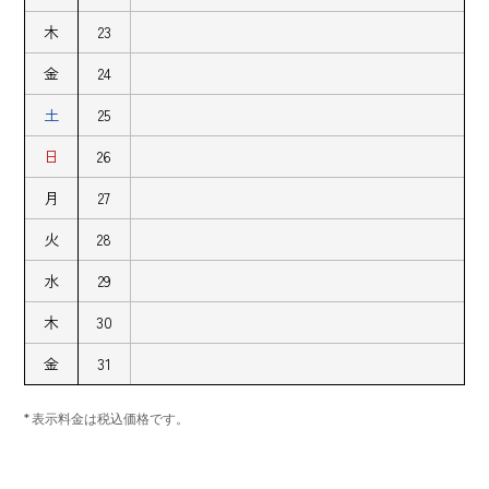
木
23
金
24
土
25
日
26
月
27
火
28
水
29
木
30
金
31
* 表示料金は税込価格です。