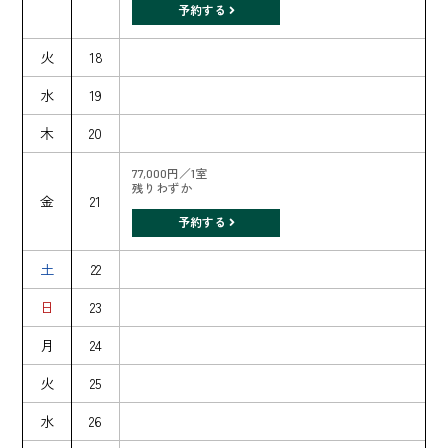
予約する
火
18
水
19
木
20
77,000円／1室
残りわずか
金
21
予約する
土
22
日
23
月
24
火
25
水
26