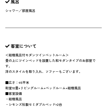
風呂
シャワー／部屋風呂
客室について
＜総檜風呂付モダンツインベットルーム＞
畳の上にツインベッドを設置した和モダンタイプのお部屋で
す。
洋のスタイルを取り入れ、ソファーもございます。
■広さ：45平米
和室10畳+リビングルーム+ベッドルーム+総檜風呂
■客室設備
・総檜風呂
・シモンズ社製セミダブルベッド×2台