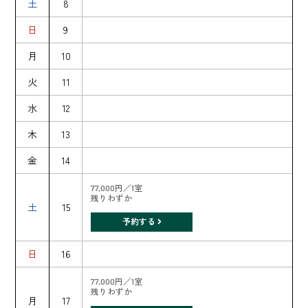
土
8
日
9
月
10
火
11
水
12
木
13
金
14
77,000円／1室
残りわずか
土
15
予約する
日
16
77,000円／1室
残りわずか
月
17