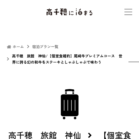
t
o
g
g
l
ホーム
宿泊プラン一覧
e
高千穂 旅館 神仙/【個室食確約】尾﨑牛プレミアムコース 世
界に誇る幻の和牛をステーキとしゃぶしゃぶで味わう
n
a
v
i
g
a
t
i
o
高千穂 旅館 神仙
【個室食
n