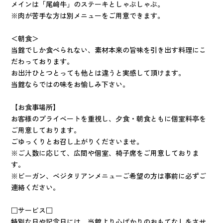
メインは「尾﨑牛」のステーキとしゃぶしゃぶ。
※肉が苦手な方は別メニューをご用意できます。
＜朝食＞
当館でしか食べられない、素材本来の旨味を引き出す料理にこ
だわっております。
お出汁ひとつとっても他とは違うと実感して頂けます。
当館ならではの味をお愉しみ下さい。
【お食事場所】
お客様のプライベートを重視し、夕食・朝食ともに個室料亭を
ご用意しております。
ごゆっくりとお召し上がりくださいませ。
※ご人数に応じて、広間や個室、椅子席をご用意しておりま
す。
※ビーガン、ベジタリアンメニューご希望の方は事前に必ずご
連絡ください。
□サービス□
特別な日や記念日には、当館より心ばかりのおもてなしをさせ