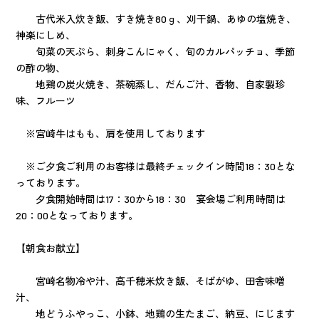
古代米入炊き飯、すき焼き80ｇ、刈干鍋、あゆの塩焼き、
神楽にしめ、
旬菜の天ぷら、刺身こんにゃく、旬のカルパッチョ、季節
の酢の物、
地鶏の炭火焼き、茶碗蒸し、だんご汁、香物、自家製珍
味、フルーツ
※宮崎牛はもも、肩を使用しております
※ご夕食ご利用のお客様は最終チェックイン時間18：30とな
っております。
夕食開始時間は17：30から18：30 宴会場ご利用時間は
20：00となっております。
【朝食お献立】
宮崎名物冷や汁、高千穂米炊き飯、そばがゆ、田舎味噌
汁、
地どうふやっこ、小鉢、地鶏の生たまご、納豆、にじます