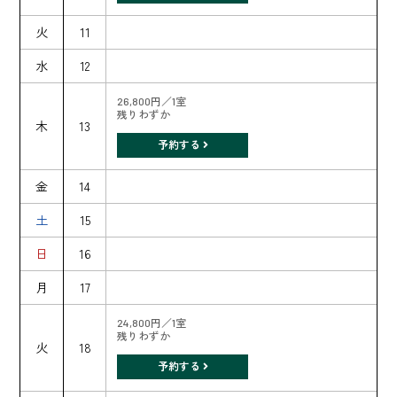
火
11
水
12
26,800円／1室
残りわずか
木
13
予約する
金
14
土
15
日
16
月
17
24,800円／1室
残りわずか
火
18
予約する