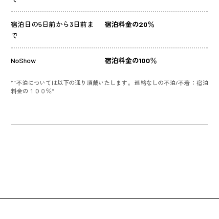
宿泊日の5日前から3日前ま
宿泊料金の20％
で
NoShow
宿泊料金の100％
* "不泊については以下の通り頂戴いたします。 連絡なしの不泊/不着 ：宿泊
料金の１００％"