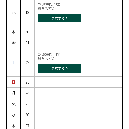
24,800円／1室
残りわずか
水
19
予約する
木
20
金
21
24,800円／1室
残りわずか
土
22
予約する
日
23
月
24
火
25
水
26
木
27