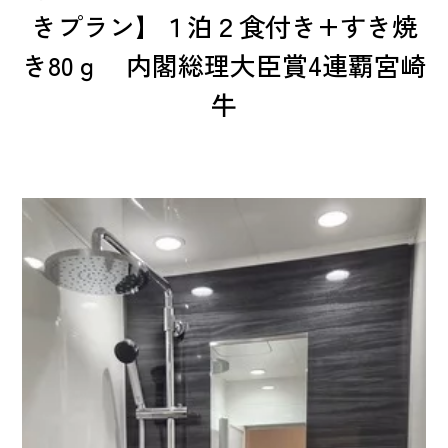
きプラン】１泊２食付き+すき焼
き80ｇ 内閣総理大臣賞4連覇宮崎
牛