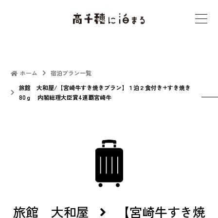
t
o
g
g
l
ホーム
宿泊プラン一覧
e
旅館 大和屋/【宮崎牛すき焼きプラン】１泊２食付き+すき焼き
80ｇ 内閣総理大臣賞4連覇宮崎牛
n
a
v
i
g
a
t
i
o
旅館 大和屋
【宮崎牛すき焼
n