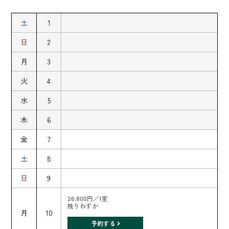
土
1
日
2
月
3
火
4
水
5
木
6
金
7
土
8
日
9
26,800円／1室
残りわずか
月
10
予約する