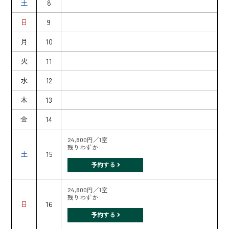
土
8
日
9
月
10
火
11
水
12
木
13
金
14
24,800円／1室
残りわずか
土
15
予約する
24,800円／1室
残りわずか
日
16
予約する