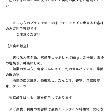
い
※こちらのプランは18：30までチェックイン出来るお客様
のみご利用可能です
ご注意ください
【夕食お献立】
古代米入炊き飯、宮崎牛しゃぶしゃぶ80ｇ、刈干鍋、あゆ
の塩焼き、神楽にしめ、
旬菜の天ぷら、刺身こんにゃく、旬のカルパッチョ、季節
の酢の物、
地鶏の炭火焼き、茶碗蒸し、だんご汁、香物、自家製珍
味、フルーツ
※宮崎牛はもも、肩を使用しております
※ご夕食ご利用のお客様は最終チェックイン時間18：30とな