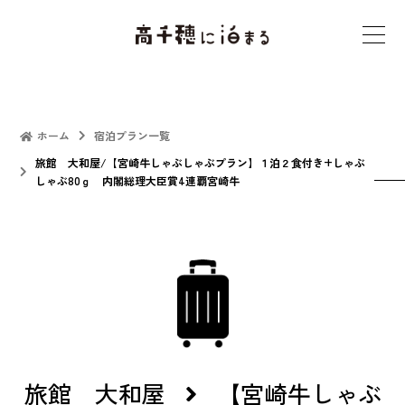
t
o
g
g
l
ホーム
宿泊プラン一覧
e
旅館 大和屋/【宮崎牛しゃぶしゃぶプラン】１泊２食付き+しゃぶ
しゃぶ80ｇ 内閣総理大臣賞4連覇宮崎牛
n
a
v
i
g
a
t
i
o
旅館 大和屋
【宮崎牛しゃぶ
n