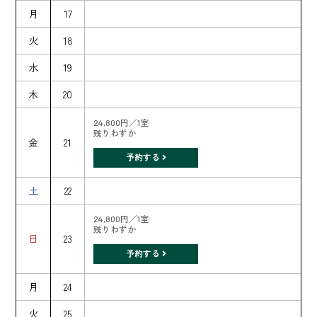
月
17
火
18
水
19
木
20
24,800円／1室
残りわずか
金
21
予約する
土
22
24,800円／1室
残りわずか
日
23
予約する
月
24
火
25