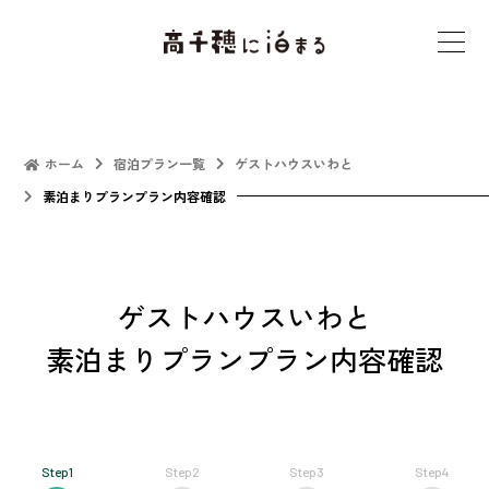
t
o
g
g
l
ホーム
宿泊プラン一覧
ゲストハウスいわと
e
素泊まりプランプラン内容確認
n
a
v
ゲストハウスいわと
i
g
素泊まりプランプラン内容確認
a
t
i
o
Step1
Step2
Step3
Step4
n