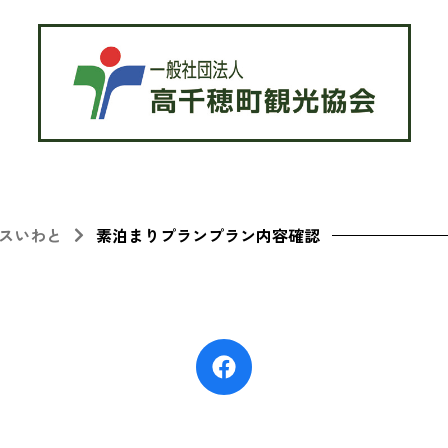
スいわと
素泊まりプランプラン内容確認