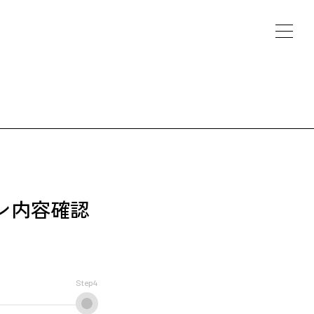
t
o
g
g
l
e
n
a
v
ン内容確認
i
g
a
t
i
Step4
o