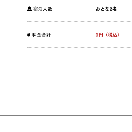
宿泊人数
おとな2名
料金合計
0円（税込）