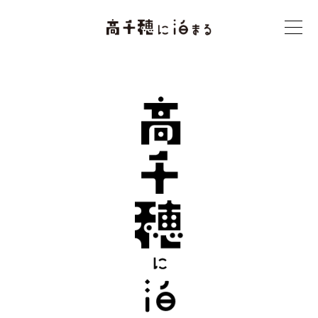
t
o
g
g
l
e
n
a
v
i
g
a
t
i
o
n