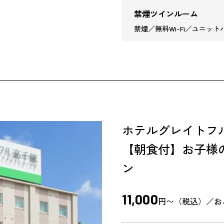
禁煙ツインルーム
禁煙／無料Wi-Fi／ユニットバ
ホテルグレイトフ
【朝食付】お子様
ン
11,000
円〜（税込）／お