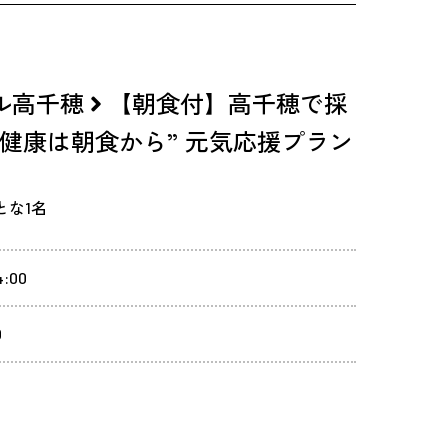
ル高千穂
【朝食付】高千穂で採
健康は朝食から” 元気応援プラン
とな1名
:00
0