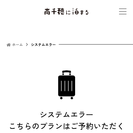
t
o
g
g
l
ホーム
システムエラー
e
n
a
v
i
g
a
t
システムエラー
i
こちらのプランはご予約いただく
o
n