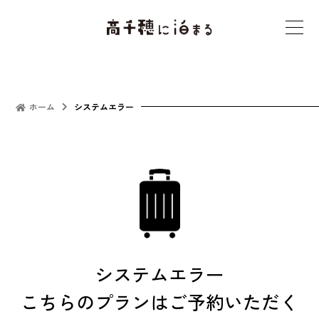
t
o
g
g
l
ホーム
システムエラー
e
n
a
v
i
g
a
t
システムエラー
i
こちらのプランはご予約いただく
o
n