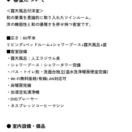
＜露天風呂付洋室＞
和の要素を意識的に取り入れたツインルーム。
洋の機能性と和の優雅さを併せ持つ客室です。
■広さ：60平米
リビング+ベッドルーム+シャワーブース+露天風呂+庭
■客室設備
・露天風呂：人工ラジウム泉
・シャワーブース：シャワータワー完備
・バス・トイレ別・洗面台独立(温水洗浄暖房便座完備)
・Wi-Fi無料接続/有線LAN対応可
・床暖房完備
・加湿空気清浄機
・DVDプレーヤー
・ネスプレッソコーヒーマシン
● 室内設備・備品