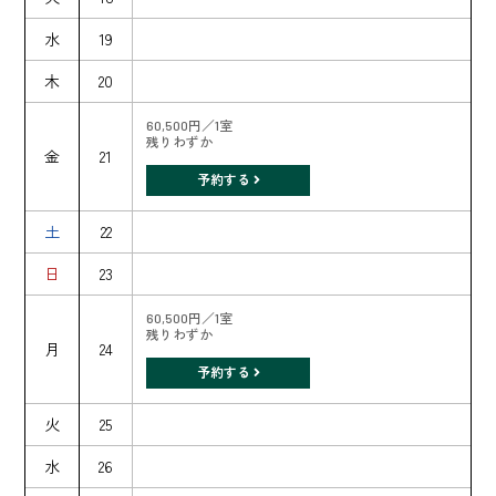
水
19
木
20
60,500円／1室
残りわずか
金
21
予約する
土
22
日
23
60,500円／1室
残りわずか
月
24
予約する
火
25
水
26