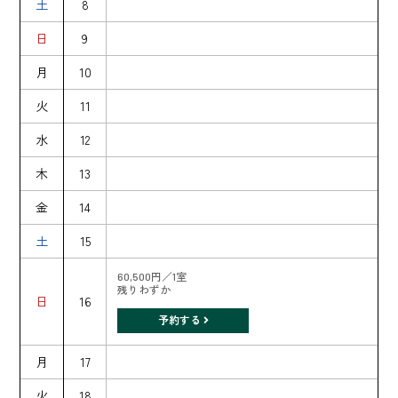
土
8
日
9
月
10
火
11
水
12
木
13
金
14
土
15
60,500円／1室
残りわずか
日
16
予約する
月
17
火
18