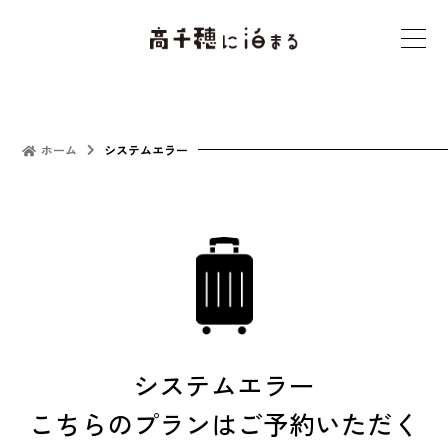
t
o
g
g
l
ホーム
システムエラー
e
n
a
v
i
g
a
t
システムエラー
i
こちらのプランはご予約いただく
o
n