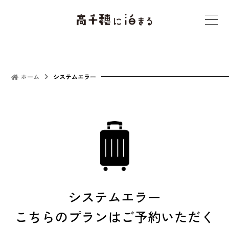
t
o
g
g
l
ホーム
システムエラー
e
n
a
v
i
g
a
t
システムエラー
i
こちらのプランはご予約いただく
o
n