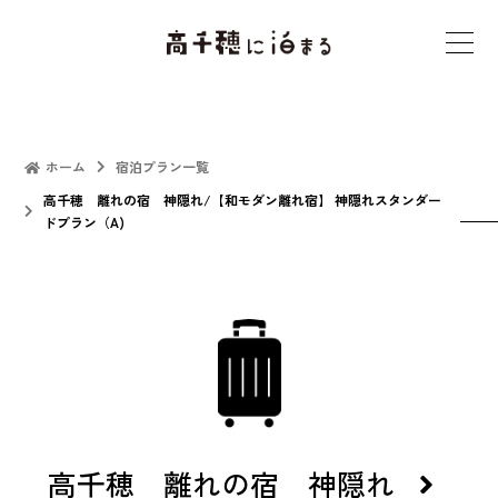
t
o
g
g
l
ホーム
宿泊プラン一覧
e
高千穂 離れの宿 神隠れ/【和モダン離れ宿】 神隠れスタンダー
ドプラン（A)
n
a
v
i
g
a
t
i
o
高千穂 離れの宿 神隠れ
n