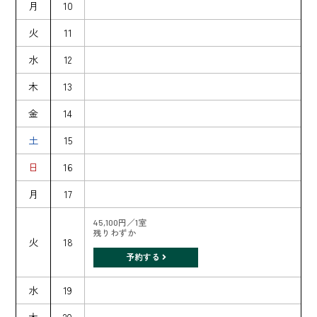
月
10
火
11
水
12
木
13
金
14
土
15
日
16
月
17
45,100円／1室
残りわずか
火
18
予約する
水
19