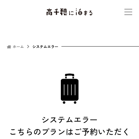
t
o
g
g
l
ホーム
システムエラー
e
n
a
v
i
g
a
t
システムエラー
i
こちらのプランはご予約いただく
o
n