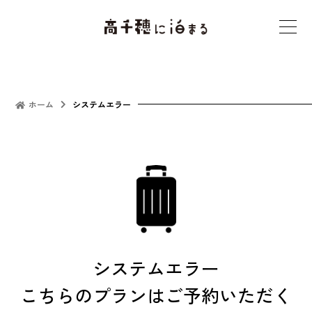
t
o
g
g
l
ホーム
システムエラー
e
n
a
v
i
g
a
t
システムエラー
i
こちらのプランはご予約いただく
o
n