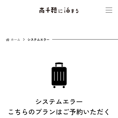
t
o
g
g
l
ホーム
システムエラー
e
n
a
v
i
g
a
t
システムエラー
i
こちらのプランはご予約いただく
o
n