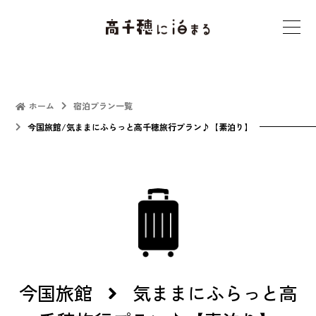
t
o
g
g
l
ホーム
宿泊プラン一覧
e
今国旅館/気ままにふらっと高千穂旅行プラン♪【素泊り】
n
a
v
i
g
a
t
i
今国旅館
気ままにふらっと高
o
n