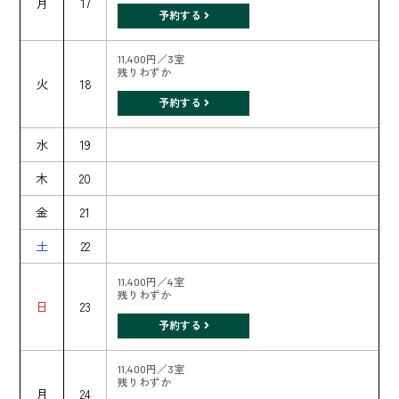
月
17
予約する
11,400円／3室
残りわずか
火
18
予約する
水
19
木
20
金
21
土
22
11,400円／4室
残りわずか
日
23
予約する
11,400円／3室
残りわずか
月
24