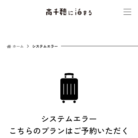
t
o
g
g
l
ホーム
システムエラー
e
n
a
v
i
g
a
t
システムエラー
i
こちらのプランはご予約いただく
o
n