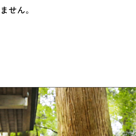
n
ません。