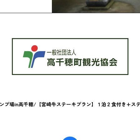
ンプ場in高千穂/【宮崎牛ステーキプラン】１泊２食付き+ステ