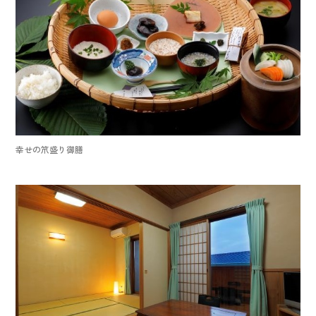
幸せの笊盛り御膳