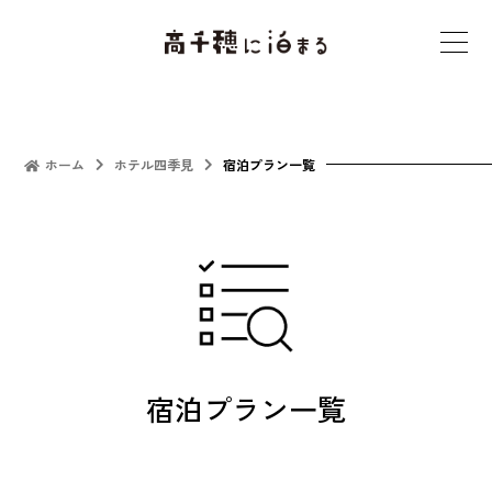
t
o
g
g
l
ホーム
ホテル四季見
宿泊プラン一覧
e
n
a
v
i
g
a
宿泊プラン一覧
t
i
o
n