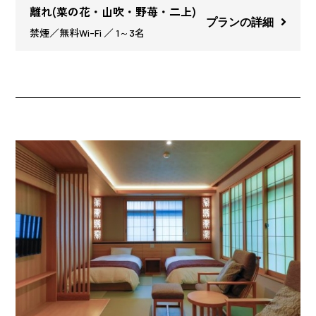
離れ(菜の花・山吹・野苺・二上)
プランの詳細
禁煙／無料Wi-Fi ／ 1～3名